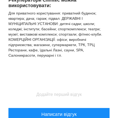
використовувати:
Для приватного користування: приватний будинок;
квартира; дача; гараж; підвал. ДЕРЖАВНІ І
МУНІЦИПАЛЬНІ УСТАНОВИ: дитячі садки; школи;
коледжі; інститути; басейни; спорткомплекси; театри;
музеї; виставкові комплекси; спортзали; фітнес-клуби.
КОМЕРЦІЙНІ ОРГАНІЗАЦІЇ: офіси; виробничі
підприємства; магазини, супермаркети, ТРК, ТРЦ
Ресторани, кафе, їдальні Лазні, сауни, SPA,
Салоникрасоти, перукарні і т.п.
Додайте перший відгук
Написати відгук