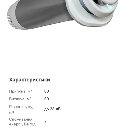
Характеристики
Приплив, м³
60
Витяжка, м³
60
Рівень шуму,
до 38 дБ
дБ
Споживання
7
енергії, Вт/год