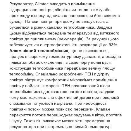
Рекуператор
Climtec
виводить
з
приміщення
відпрацьоване повітря
,
зберігаючи
тепло
взимку
або
прохолоду
в
спеку
,
одночасно
наповнюючи
його
свіжим
з
вулиці
.
Потоки повітря при цьому не змішуються, а
рухаються в різних каналах теплообмінника. Завдяки
цьому відбувається передача температури від витяжного
повітря до припливному (рекуперація). За рахунок цього
забезпечується енергоефективність рекуперації до 93%.
Алюмінієвий теплообмінник
, що не окислюється,
працює в широкому температурному діапазоні, а оксидна
плівка запобігає окисленню і в свою чергу появі цвілі.
конструкція теплообмінника передбачає велику площу
теплообміну. Спеціально розроблений ТЕН підігріву
повітря підтримує комфортний мікроклімат приміщення
навіть у найлютіші морози. ТЕН розташований після
теплообмінника і догріває вже нагріте повітря, завдяки
чому має максимально ефективний догрів при невеликій
споживаної потужності нагрівача. При необхідності
повітряні потоки можна повністю перекрити. Клапан
перекриття потоків перешкоджає задування вітру, протягів
і шуму. Також він виключає можливість промерзання
рекуператора при екстремально низькій температурі.