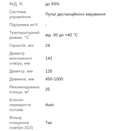
ККД, %
до 93%
Система
Пульт дистанційного керування
управління
Підтримка wi-fi
-
Температурний
від -30 до +40 °C
режим, °C
Гарантія, міс
24
Діаметр
монтажного
142
отвору, мм
Діаметр, мм
125
Довжина, мм
450-1000
Рекомендована
25
площа, м²
Клапан
перекриття
Auto
потоків
Фільтр
очищення
Так
повітря (G3)