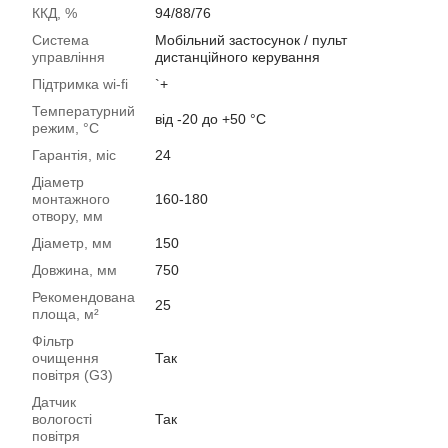
ККД, %
94/88/76
Система
Мобільний застосунок / пульт
управління
дистанційного керування
Підтримка wi-fi
`+
Температурний
від -20 до +50 °C
режим, °C
Гарантія, міс
24
Діаметр
монтажного
160-180
отвору, мм
Діаметр, мм
150
Довжина, мм
750
Рекомендована
25
площа, м²
Фільтр
очищення
Так
повітря (G3)
Датчик
вологості
Так
повітря