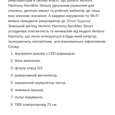
рекуператорів в своєму классі, що робить Ventoxx
Harmony AeroMax Smasrt ідеальним рішенням для
спалень, дитячих кімнат та робочих кабінетів, де тиша
має ключове значення. А завдяки керуванню по Wi-Fi
можна приєданти рекуператор до
Smart будинку
.
Зовнішній вигляд Ventoxx Harmony AeroMax Smart
успадковує елегантність та мінімалізм від моделі Ventoxx
Harmony, що легко інтегрується в будь-який інтер'єр,
залишаючись непомітним, але максимально ефективним.
Склад:
внутрішня кришка з LED-індикацією,
блок живлення,
фільтр класу G3,
реверсивний вентилятор,
керамічний акумулятор тепла,
зовнішня кришка,
пульт керування,
ПВХ повітропровід 75 см