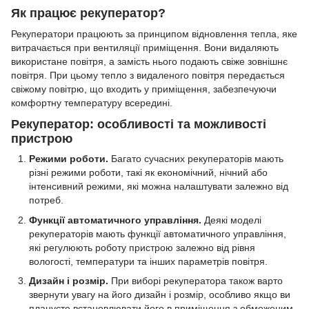
Як працює рекуператор?
Рекуператори працюють за принципом відновлення тепла, яке
витрачається при вентиляції приміщення. Вони видаляють
використане повітря, а замість нього подають свіже зовнішнє
повітря. При цьому тепло з видаленого повітря передається
свіжому повітрю, що входить у приміщення, забезпечуючи
комфортну температуру всередині.
Рекуператор: особливості та можливості
пристрою
Режими роботи.
Багато сучасних рекуператорів мають
різні режими роботи, такі як економічний, нічний або
інтенсивний режими, які можна налаштувати залежно від
потреб.
Функції автоматичного управління.
Деякі моделі
рекуператорів мають функції автоматичного управління,
які регулюють роботу пристрою залежно від рівня
вологості, температури та інших параметрів повітря.
Дизайн і розмір.
При виборі рекуператора також варто
звернути увагу на його дизайн і розмір, особливо якщо ви
плануєте встановлювати його в приміщення з обмеженим