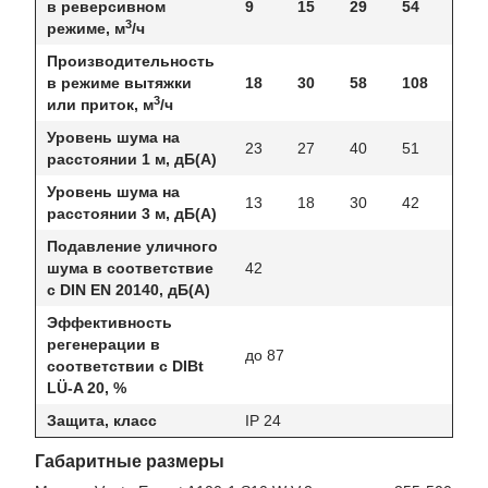
в реверсивном
9
15
29
54
3
режиме, м
/ч
Производительность
в режиме вытяжки
18
30
58
108
3
или приток, м
/ч
Уровень шума на
23
27
40
51
расстоянии 1 м, дБ(А)
Уровень шума на
13
18
30
42
расстоянии 3 м, дБ(А)
Подавление уличного
шума в соответствие
42
с DIN EN 20140, дБ(А)
Эффективность
регенерации в
до 87
соответствии с DIBt
LÜ-A 20, %
Защита, класс
IP 24
Габаритные размеры