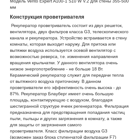
Модель Vento Expert A100-1 S10 W V.2 для стены 355-500
мм
Конструкция проветривателя
Рекуператор проветриватель состоит из двух решеток,
вентилятора, двух фильтров класса G3, телескопического
канала и рекуператора. Устройство встраивается в стену
комнаты, которая выходит наружу. Для притока или
вытяжки воздуха используется осевой вентилятор с
возможностью реверса, т.е. изменения направления
вращения крыльчатки. У данного вентилятора очень
низкое энергопотребление - не больше 18 Вт.
Керамический рекуператор служит для передачи тепла
от вытяжного воздуха приточному. В данном
проветриватели его эффективность очень высока - до
87%. Рекуператор Блауберг имеет очень большую
площадь, контактирующую с воздухом, благодаря
шестигранной структуре ячеек регенератора. Фильтрация
предназначена для предотвращения попадания частиц
пыли, пыльцы и других загрязнения в комнату, а также
для защиты от загрязнения самого
проветривателя. Класс фильтрации воздуха G3
(возможен заказ блока ступенчатой фильтрации F7)