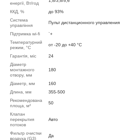
1,8/3,8/5,6
енергії, Вт/год
ККД, %
до 93%
Система
Пульт дистанционного управления
управління
Підтримка wi-fi
`+
Температурний
от -20 до +40 °C
режим, °C
Гарантія, міс
24
Діаметр
монтажного
180
отвору, мм
Діаметр, мм
160
Длина, мм
355-500
Рекомендована
50
площа, м²
Клапан
перекрытия
Авто
потоков
Фильтр очистки
Да
воздуха (G3)